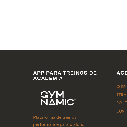
APP PARA TREINOS DE
AC
ACADEMIA
COMO
TERM
POLÍ
CONT
Plataforma de treinos:
performance para o aluno,