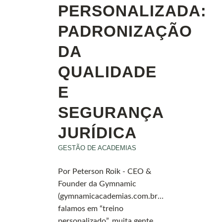
PERSONALIZADA:
PADRONIZAÇÃO
DA
QUALIDADE
E
SEGURANÇA
JURÍDICA
GESTÃO DE ACADEMIAS
Por Peterson Roik - CEO &
Founder da Gymnamic
(gymnamicacademias.com.br)Quando
falamos em “treino
personalizado”, muita gente