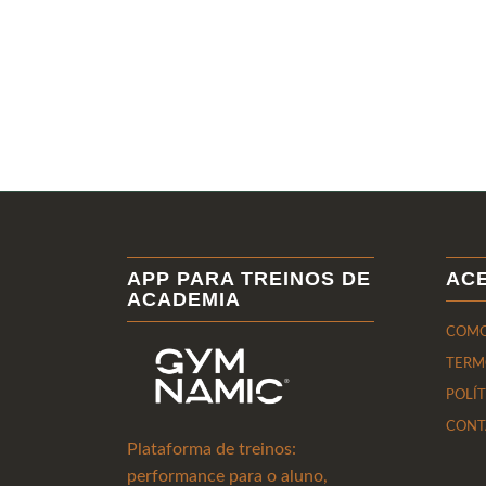
APP PARA TREINOS DE
AC
ACADEMIA
COMO
TERM
POLÍ
CONT
Plataforma de treinos:
performance para o aluno,